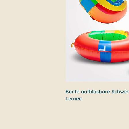
Bunte aufblasbare Schwimm
Lernen.
info@bbg-services.de
Da