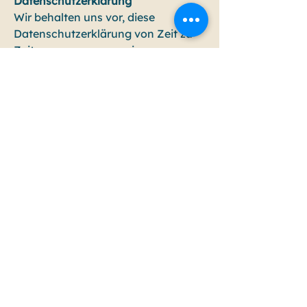
Datenschutzerklärung
Wir behalten uns vor, diese
Datenschutzerklärung von Zeit zu
Zeit anzupassen, um sie an
geänderte rechtliche
Rahmenbedingungen oder
Änderungen unserer
Dienstleistungen anzupassen. Die
jeweils aktuelle Version ist auf
unserer Website abrufbar.
11. Kontakt
Für Fragen zum Datenschutz
können Sie uns jederzeit unter den
oben angegebenen Kontaktdaten
erreichen.