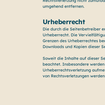
Rechtsverletzung nicht zumutba
umgehend entfernen.
Urheberrecht
Die durch die Seitenbetreiber e
Urheberrecht. Die Vervielfälti
Grenzen des Urheberrechtes bedü
Downloads und Kopien dieser Sei
Soweit die Inhalte auf dieser S
beachtet. Insbesondere werden I
Urheberrechtsverletzung aufme
von Rechtsverletzungen werden 
info@bbg-services.de
Da
0175/4154438
Al