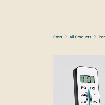
Start
All Products
Poo