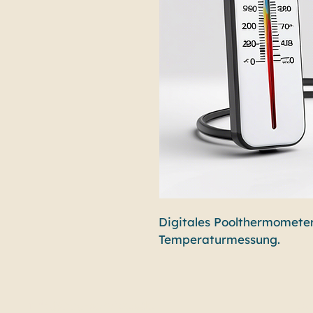
Digitales Poolthermomete
Temperaturmessung.
info@bbg-services.de
Da